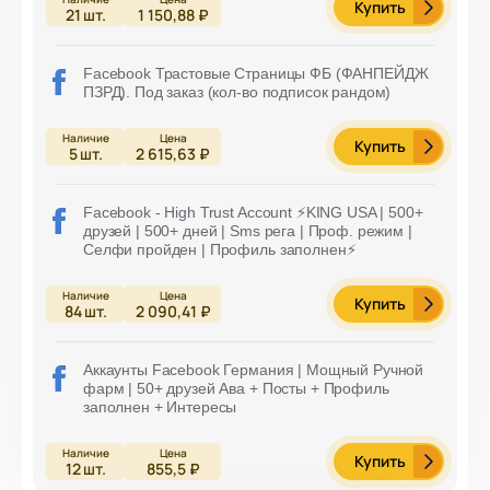
Купить
21
шт.
1 150,88 ₽
Facebook Трастовые Страницы ФБ (ФАНПЕЙДЖ
ПЗРД). Под заказ (кол-во подписок рандом)
Купить
5
шт.
2 615,63 ₽
Facebook - High Trust Account ⚡️KING USA | 500+
друзей | 500+ дней | Sms рега | Проф. режим |
Селфи пройден | Профиль заполнен⚡️
Купить
84
шт.
2 090,41 ₽
Аккаунты Facebook Германия | Мощный Ручной
фарм | 50+ друзей Ава + Посты + Профиль
заполнен + Интересы
Купить
12
шт.
855,5 ₽