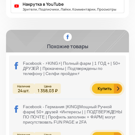
Накрутка в YouTube
Зрители, Подписчики, Лайки, Комментарии, Просмотры
Похожие товары
Facebook - ⚡️KING⚡️| Полный фарм | 1 ГОД + | 50+
ДРУЗЕЙ | Прокачены | Подтверждены по
телефону | Селфи пройден⚡️
Купить
24
шт.
1 358,03 ₽
Facebook - Германия |KING||Мощный Ручной
фарм| 50+ друзей +Интересы | | ПОДТВЕРЖДЕНЫ
ПО ПОЧТЕ | Профиль заполнен + ФАРМ| могут
присутствовать FUN PAGE и 2FA