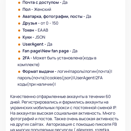
Почта с доступом -
Да
Пол -
Женский
Аватарка, фотографии, посты -
Да
Друзья -
от 0 - 150
Токен -
EAAB
Куки -
JSON
UserAgent -
Да
Fan page\New fan page -
Да
2FA -
Может быть установлена(коды в
комплекте)
Формат выдачи
-
логин|пароль|логин(почта)|
пароль(почта)|cookies(json)|UserAgent|2FA
коды(при наличии)|
Качественно отфармленные аккаунты в течении 60
дней. Регистрировались и фармились аккаунты на
украинских мобильных прокси с постоянной сменой IP.
На аккаунтах высокая социальная активность. Много
фотографий и постов. Также очень высокая активность
на других сайтах. Авторизация с помощью пикселя FB
на многих популярных ресурсах ( aliexpres, rozetka,