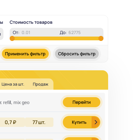
ры
Стоимость товаров
От:
До:
и
Применить фильтр
Сбросить фильтр
Цена за шт.
Продаж
Перейти
efill, mix geo
0,7 ₽
77
шт.
Купить