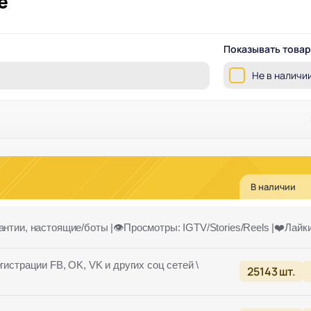
е
Показывать това
Не в наличи
В наличии
нтии, настоящие/боты |👁️Просмотры: IGTV/Stories/Reels |❤️Лайки: r
гистрации FB, OK, VK и других соц сетей \
25143
шт.