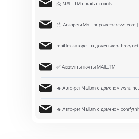
📩 MAIL.TM email accounts
📦 Автореги Mail.tm powerscrews.com |
mail.tm авторег на домен web-library.net
✅ Аккаунты почты MAIL.TM
🔥 Авто-рег Mail.tm с доменом wshu.net
🔥 Авто-рег Mail.tm с доменом comfyth