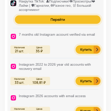
Накрутка TikTok: 👤Подписчики/👁️Просмотры/❤️
Лайки | 🛡️Гарнатии, 🌐Разное гео, 🛒 Большой
ассортимент
Перейти
7 months old Instagram account verified via email
Купить
21
шт.
35 ₽
Instagram 2022 to 2026 year old accounts with
recovery email
Купить
33
шт.
108,81 ₽
Instagram 2026 accounts with email access
Купить