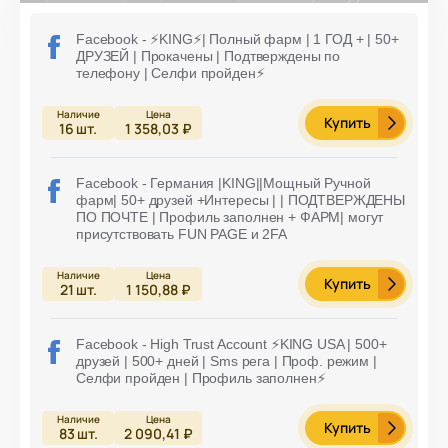
Facebook - ⚡️KING⚡️| Полный фарм | 1 ГОД + | 50+
ДРУЗЕЙ | Прокачены | Подтверждены по
телефону | Селфи пройден⚡️
Купить
16
шт.
1 358,03 ₽
Facebook - Германия |KING||Мощный Ручной
фарм| 50+ друзей +Интересы | | ПОДТВЕРЖДЕНЫ
ПО ПОЧТЕ | Профиль заполнен + ФАРМ| могут
присутствовать FUN PAGE и 2FA
Купить
21
шт.
1 150,88 ₽
Facebook - High Trust Account ⚡️KING USA | 500+
друзей | 500+ дней | Sms рега | Проф. режим |
Селфи пройден | Профиль заполнен⚡️
Купить
83
шт.
2 090,41 ₽