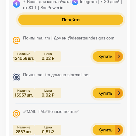
⚡️ Boost для канала/чата
Telegram | 7-30 дней |
от $0.1 | SocPower.io
Перейти
Почты mail.tm | Домен @desertsundesigns.com
Купить
124058
шт.
0,02 ₽
Почты mail.tm домена starmail.net
Купить
15957
шт.
0,02 ₽
✅MAIL.TM✅Вечные почты✅
Купить
2867
шт.
0,51 ₽