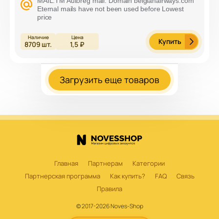
MAIL.TM Autoreg mail. Domain belgianairways.com
Eternal mails have not been used before Lowest
price
Купить
8709
шт.
1,5 ₽
Загрузить еще товаров
Главная
Партнерам
Категории
Партнерская программа
Как купить?
FAQ
Связь
Правила
© 2017-2026 Noves-Shop