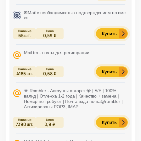
✉Mail с необходимостью подтверждением по смс
✉
Купить
65
шт.
0,59 ₽
Mail.tm - почты для регистрации
Купить
4185
шт.
0,68 ₽
💎 Rambler - Аккаунты авторег 💎 | Б/У | 100%
валид | Отлежка 1-2 года | Качество + замена |
Номер не требуют | Почта вида почта@rambler |
Активированы POP3, IMAP
Купить
7390
шт.
0,9 ₽