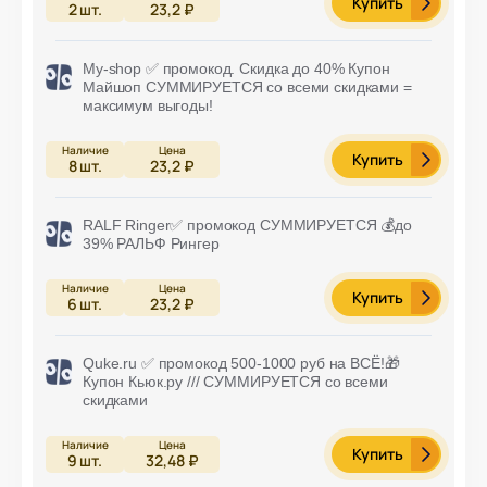
Купить
2
шт.
23,2 ₽
My-shop ✅ промокод. Скидка до 40% Купон
Майшоп СУММИРУЕТСЯ со всеми скидками =
максимум выгоды!
Купить
8
шт.
23,2 ₽
RALF Ringer✅ промокод СУММИРУЕТСЯ 💰до
39% РАЛЬФ Рингер
Купить
6
шт.
23,2 ₽
Quke.ru ✅ промокод 500-1000 руб на ВСЁ!🎁
Купон Кьюк.ру /// СУММИРУЕТСЯ со всеми
скидками
Купить
9
шт.
32,48 ₽