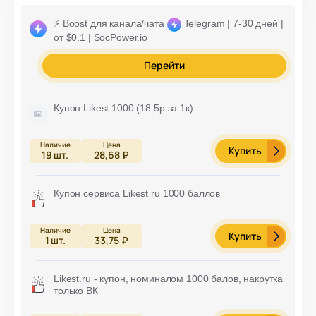
⚡️ Boost для канала/чата
Telegram | 7-30 дней |
от $0.1 | SocPower.io
Перейти
Купон Likest 1000 (18.5р за 1к)
Купить
19
шт.
28,68 ₽
Купон сервиса Likest ru 1000 баллов
Купить
1
шт.
33,75 ₽
Likest.ru - купон, номиналом 1000 балов, накрутка
только ВК