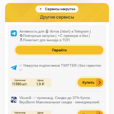
Сервисы накрутки
Другие сервисы
Активность для 🤖 ботов (/start) в Telegram |
🔁Повторные запуски | ⭐С премиум и без |
🔝Помогает для выхода в ТОП
Перейти
✅ Накрутка подписчиков TWITTER | Без гарантии
✅
Купить
11380
шт.
1,9 ₽
Vkusvill. ✅ промокод. Скидка до 37% Купон
ВкусВилл Максимальная скидка - менеджерский.