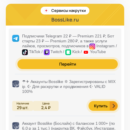
Сервисы накрутки
BossLike.ru
Подписчики Telegram 22 ₽ —
Premium 221 ₽
; Бот
старты 23 ₽ —
Premium 280 ₽
, а также услуги
лайков, просмотров,
подписчиков в
Instagram /
TikTok /
Twitch /
Kick /
YouTube
Перейти
☂✈ Аккаунты Bosslike ✡ Зарегистрированы с MIX
ip. ☪ Для раскрутки и продвижения ☪ VALID
100%
Купить
29
шт.
2,4 ₽
Аккаунт Bosslike (Бослайк) с балансом 1 000+ {по
6,0 р за 1 тыс.} (накрутка ВК, Фэйсбук, Инстаграм,