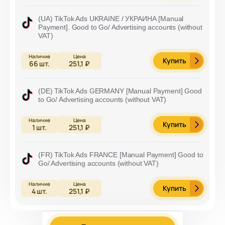
(UA) TikTok Ads UKRAINE / УКРАИНА [Manual
Payment]. Good to Go/ Advertising accounts (without
VAT)
Купить
66
шт.
251,1 ₽
(DE) TikTok Ads GERMANY [Manual Payment] Good
to Go/ Advertising accounts (without VAT)
Купить
1
шт.
251,1 ₽
(FR) TikTok Ads FRANCE [Manual Payment] Good to
Go/ Advertising accounts (without VAT)
Купить
4
шт.
251,1 ₽