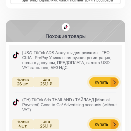
Зрители, Подписчики, Лайки, Комментарии, Просмотры
Похожие товары
[USA] TikTok ADS Аккаунты для рекламы | ГЕО
США | PrePay Уникальная ручная регистрация,
почта с доступом, ПРЕДОПЛАТА, валюта USD,
VAT заполнен, БЕЗ НДС
Купить
26
шт.
251,1 ₽
(TH) TikTok Ads THAILAND / ТАЙЛАНД [Manual
Payment] Good to Go/ Advertising accounts (without
VAT)
Купить
4
шт.
251,1 ₽