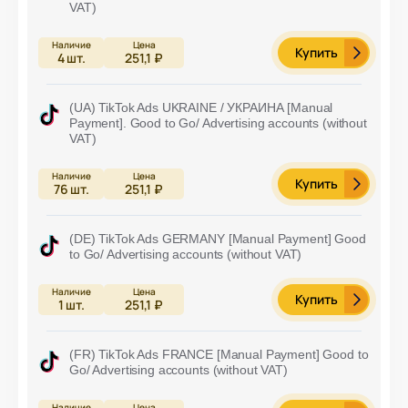
VAT)
Купить
4
шт.
251,1 ₽
(UA) TikTok Ads UKRAINE / УКРАИНА [Manual
Payment]. Good to Go/ Advertising accounts (without
VAT)
Купить
76
шт.
251,1 ₽
(DE) TikTok Ads GERMANY [Manual Payment] Good
to Go/ Advertising accounts (without VAT)
Купить
1
шт.
251,1 ₽
(FR) TikTok Ads FRANCE [Manual Payment] Good to
Go/ Advertising accounts (without VAT)