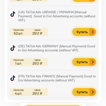
(UA) TikTok Ads UKRAINE / УКРАИНА [Manual
Payment]. Good to Go/ Advertising accounts (without
VAT)
Купить
62
шт.
251,1 ₽
(DE) TikTok Ads GERMANY [Manual Payment] Good
to Go/ Advertising accounts (without VAT)
Купить
1
шт.
251,1 ₽
(FR) TikTok Ads FRANCE [Manual Payment] Good to
Go/ Advertising accounts (without VAT)
Купить
4
шт.
251,1 ₽