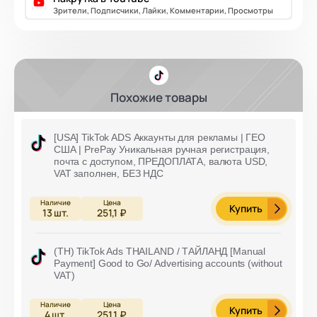
Зрители, Подписчики, Лайки, Комментарии, Просмотры
Похожие товары
[USA] TikTok ADS Аккаунты для рекламы | ГЕО
США | PrePay Уникальная ручная регистрация,
почта с доступом, ПРЕДОПЛАТА, валюта USD,
VAT заполнен, БЕЗ НДС
Купить
13
шт.
251,1 ₽
(TH) TikTok Ads THAILAND / ТАЙЛАНД [Manual
Payment] Good to Go/ Advertising accounts (without
VAT)
Купить
4
шт.
251,1 ₽