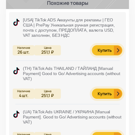
Похожие товары
[USA] TikTok ADS Аккаунты для рекламы | ГЕО
США | PrePay Уникальная ручная регистрация,
почта с доступом, ПРЕДОПЛАТА, валюта USD,
VAT заполнен, БЕЗ НДС
Купить
26
шт.
251,1 ₽
(TH) TikTok Ads THAILAND / ТАЙЛАНД [Manual
Payment] Good to Go/ Advertising accounts (without
VAT)
Купить
4
шт.
251,1 ₽
(UA) TikTok Ads UKRAINE / УКРАИНА [Manual
Payment]. Good to Go/ Advertising accounts (without
VAT)