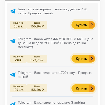
База чатов телеграмм: Тематика Дейтинг. 476
чатов. Продажа пачкой
Купить
36
шт.
156,94 ₽
Telegram - пачка чатов ЖК МОСКВЫ И МО! (Цена
до конца недели УСПЕВАЙТЕ цена до конца
месяца!!!)
Купить
2
шт.
627,75 ₽
Telegram - База пиар-чатов1700+ штук. Продажа
пачкой
Купить
107
шт.
156,94 ₽
Telegram - База чатов по тематике Gambling