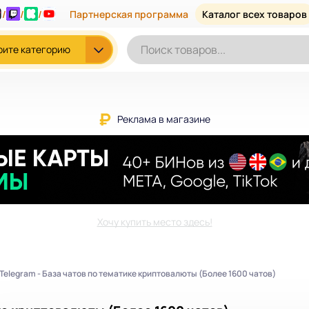
/
/
/
Партнерская программа
Каталог всех товаров
рите категорию
Реклама в магазине
Хочу купить место здесь!
Telegram - База чатов по тематике криптовалюты (Более 1600 чатов)