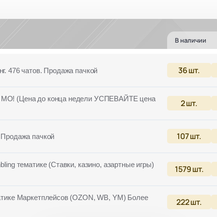
В наличии
36
шт.
г. 476 чатов. Продажа пачкой
И МО! (Цена до конца недели УСПЕВАЙТЕ цена
2
шт.
107
шт.
. Продажа пачкой
bling тематике (Ставки, казино, азартные игры)
1579
шт.
ематике Маркетплейсов (OZON, WB, YM) Более
222
шт.