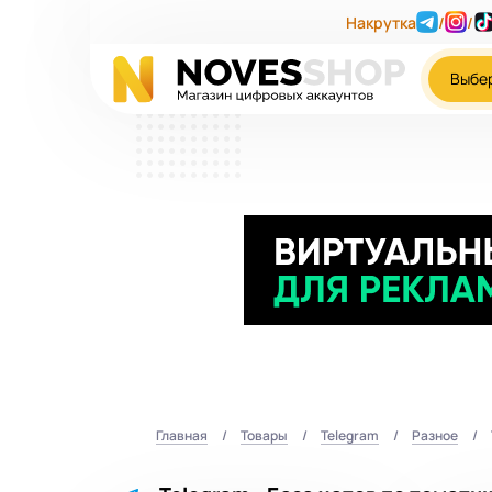
Накрутка
/
/
Выбе
Главная
Товары
Telegram
Разное