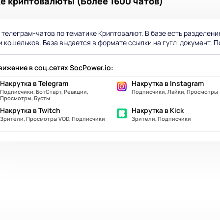
ке криптовалюты (Более 1600 чатов)
 телеграм-чатов по тематике Криптовалют. В базе есть разделение
и кошельков. База выдается в формате ссылки на гугл-документ. П
ижение в соц.сетях
SocPower.io
:
Накрутка в Telegram
Накрутка в Instagram
Подписчики, БотСтарт, Реакции,
Подписчики, Лайки, Просмотры
Просмотры, Бусты
Накрутка в Twitch
Накрутка в Kick
Зрители, Просмотры VOD, Подписчики
Зрители, Подписчики