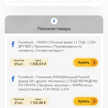
Похожие товары
Facebook - ⚡️KING⚡️| Полный фарм | 1 ГОД + | 50+
ДРУЗЕЙ | Прокачены | Подтверждены по
телефону | Селфи пройден⚡️
Купить
23
шт.
1 358,03 ₽
Facebook - Германия |KING||Мощный Ручной
фарм| 50+ друзей +Интересы | | ПОДТВЕРЖДЕНЫ
ПО ПОЧТЕ | Профиль заполнен + ФАРМ| могут
присутствовать FUN PAGE и 2FA
Купить
21
шт.
1 150,88 ₽