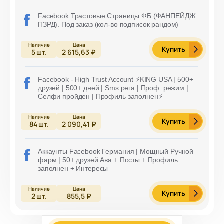
Facebook Трастовые Страницы ФБ (ФАНПЕЙДЖ
ПЗРД). Под заказ (кол-во подписок рандом)
Купить
5
шт.
2 615,63 ₽
Facebook - High Trust Account ⚡️KING USA | 500+
друзей | 500+ дней | Sms рега | Проф. режим |
Селфи пройден | Профиль заполнен⚡️
Купить
84
шт.
2 090,41 ₽
Аккаунты Facebook Германия | Мощный Ручной
фарм | 50+ друзей Ава + Посты + Профиль
заполнен + Интересы
Купить
2
шт.
855,5 ₽