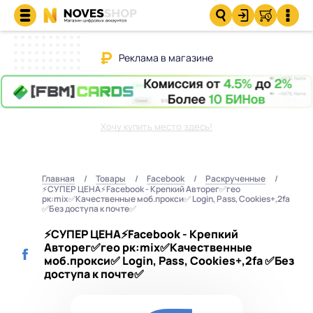
Реклама в магазине
Хочу купить место здесь!
Главная
Товары
Facebook
Раскрученные
⚡️СУПЕР ЦЕНА⚡️Facebook - Крепкий Авторег✅гео
рк:mix✅Качественные моб.прокси✅ Login, Pass, Cookies+,2fa
✅Без доступа к почте✅
⚡️СУПЕР ЦЕНА⚡️Facebook - Крепкий
Авторег✅гео рк:mix✅Качественные
моб.прокси✅ Login, Pass, Cookies+,2fa ✅Без
доступа к почте✅