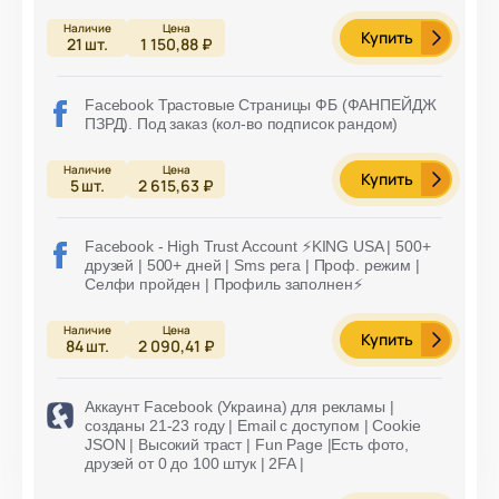
Купить
21
шт.
1 150,88 ₽
Facebook Трастовые Страницы ФБ (ФАНПЕЙДЖ
ПЗРД). Под заказ (кол-во подписок рандом)
Купить
5
шт.
2 615,63 ₽
Facebook - High Trust Account ⚡️KING USA | 500+
друзей | 500+ дней | Sms рега | Проф. режим |
Селфи пройден | Профиль заполнен⚡️
Купить
84
шт.
2 090,41 ₽
Аккаунт Facebook (Украина) для рекламы |
созданы 21-23 году | Email с доступом | Cookie
JSON | Высокий траст | Fun Page |Есть фото,
друзей от 0 до 100 штук | 2FA |