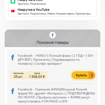
Зрители, Подписчики
Накрутка в YouTube
Зрители, Подписчики, Лайки, Комментарии, Просмотры
Похожие товары
Facebook - ⚡️KING⚡️| Полный фарм | 1 ГОД + | 50+
ДРУЗЕЙ | Прокачены | Подтверждены по
телефону | Селфи пройден⚡️
Купить
23
шт.
1 358,03 ₽
Facebook - Германия |KING||Мощный Ручной
фарм| 50+ друзей +Интересы | | ПОДТВЕРЖДЕНЫ
ПО ПОЧТЕ | Профиль заполнен + ФАРМ| могут
присутствовать FUN PAGE и 2FA