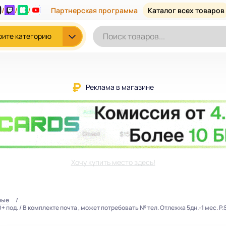
/
/
/
Партнерская программа
Каталог всех товаров
рите категорию
Реклама в магазине
Хочу купить место здесь!
ные
под. / В комплекте почта , может потребовать № тел. Отлежка 5дн.-1 мес. P.S