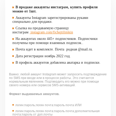
В продаже аккаунты инстаграм, купить профили
можно от 1шт.
Аккаунты Instagram зарегистрированы руками
специально для продажи.
Ссылка на продаваемую страницу
инстаграм
instagram.com/fichejtilimkin
На аккаунтах около 445+ подписчиков. Подписчики
получены при помощи взаимных подписок..
Почта идет в комплекте. Почта родная @mail.ru.
Дата регистрации ноябрь 2022 год.
В профиль аккаунтов добавлена аватарка и подписки.
Важно: любой аккаунт Instagram может запросить подтверждение
по SMS при входе или в процессе работы. Это считается
нормальным явлением. Подтвердить его можно при помощи
своего номера или сервисов SMS-активаций.
Формат выдаваемых аккаунтов.
логин:пароль:логин почта:пароль почта ИЛИ
логин:пароль:логин почта:пароль почта:дополнительная
почта:пароль от доп.почты