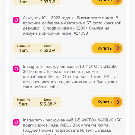
1
шт.
2 030 ₽
Аккаунты IG |. 2022 года + . В комплекте почта. В
профиле добавлена Аватарка и 57 фото красивой
девушки . С подписчиками 3200+ Ссылка на
аккаунт в описании ниже. #24099
Купить
1
шт.
4 620 ₽
Instagram - раскрученный, 5-10 ФОТО / ЖИВЫХ
30-50 под. / В комплекте почта , может
потребовать № тел. Отлежка 5дн.-1 мес. P.S. Так
же по количеству подписчиков может быть ,как +
так и небольшой - .
Купить
5
шт.
313,88 ₽
Instagram - раскрученный 1-5 ФОТО / ЖИВЫХ +50
подписчиков / Ава. MIX. / В комплекте почта
(родная) может потребовать № тел. Отлежка