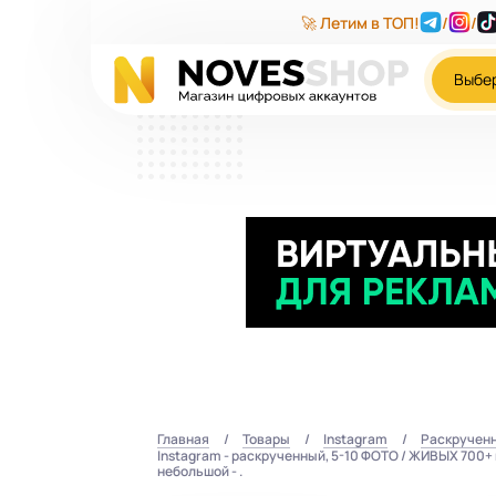
🚀 Летим в ТОП!
/
/
Выбе
Главная
Товары
Instagram
Раскручен
Instagram - раскрученный, 5-10 ФОТО / ЖИВЫХ 700+ по
небольшой - .