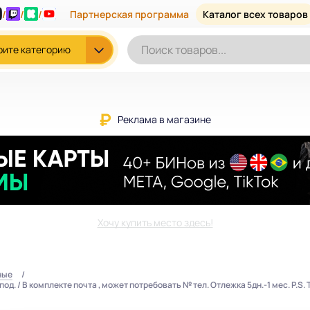
/
/
/
Партнерская программа
Каталог всех товаров
рите категорию
Реклама в магазине
Хочу купить место здесь!
ные
д. / В комплекте почта , может потребовать № тел. Отлежка 5дн.-1 мес. P.S. 