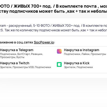
ФОТО / ЖИВЫХ 700+ под. / В комплекте почта , 
еству подписчиков может быть ,как + так и небольш
gram - раскрученный, 5-10 ФОТО / ЖИВЫХ 700+ под. / В комплекте п
P.S. Так же по количеству подписчиков может быть ,как + так и небол
ижение в соц.сетях
SocPower.io
:
Накрутка в Telegram
Накрутка в Instagram
Подписчики, БотСтарт, Реакции,
Подписчики, Лайки, Просмотры
Просмотры, Бусты
Накрутка в Twitch
Накрутка в Kick
Зрители, Просмотры VOD, Подписчики
Зрители, Подписчики