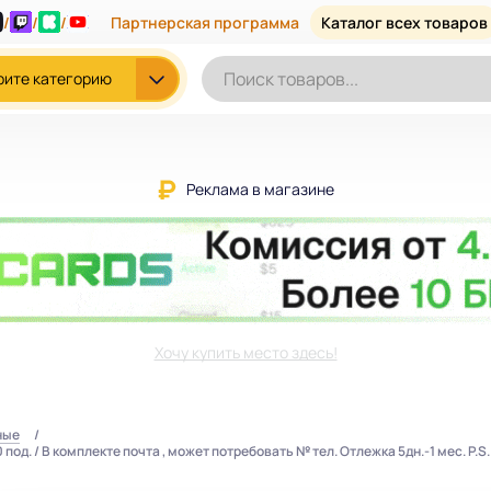
/
/
/
Партнерская программа
Каталог всех товаров
рите категорию
Реклама в магазине
Хочу купить место здесь!
ные
од. / В комплекте почта , может потребовать № тел. Отлежка 5дн.-1 мес. P.S.