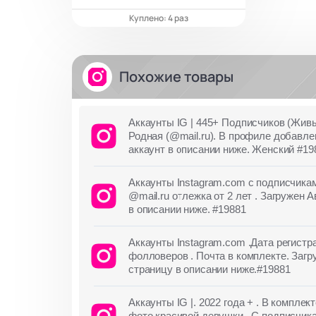
Куплено: 4 раз
Похожие товары
Аккаунты IG | 445+ Подписчиков (Живы
Родная (@mail.ru). В профиле добавле
аккаунт в описании ниже. Женский #19
Аккаунты Instagram.com с подписчи
@mail.ru отлежка от 2 лет . Загружен 
в описании ниже. #19881
Аккаунты Instagram.com .Дата регистр
фолловеров . Почта в комплекте. Загр
страницу в описании ниже.#19881
Аккаунты IG |. 2022 года + . В компле
фото красивой девушки . С подписчика