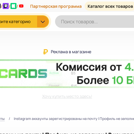
/
/
/
Партнерская программа
Каталог всех товаров
рите категорию
Реклама в магазине
Хочу купить место здесь!
нты
Instagram аккаунты зарегистрированы на почту | Профиль не заполнен