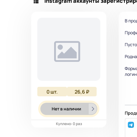
Instagram аккаунты зарегистриро
В про
Профи
Пусто
Родна
Форма
логин
0
шт.
26,6 ₽
Нет в наличии
Продв
Куплено: 0 раз