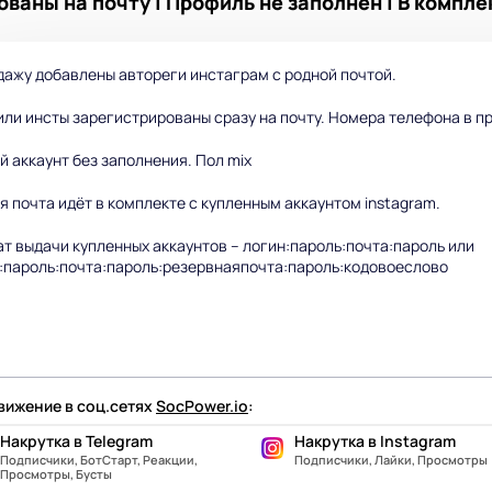
ваны на почту | Профиль не заполнен | В комплек
дажу добавлены автореги инстаграм с родной почтой.
ли инсты зарегистрированы сразу на почту. Номера телефона в пр
й аккаунт без заполнения. Пол mix
я почта идёт в комплекте с купленным аккаунтом instagram.
т выдачи купленных аккаунтов – логин:пароль:почта:пароль или
:пароль:почта:пароль:резервнаяпочта:пароль:кодовоеслово
ижение в соц.сетях
SocPower.io
:
Накрутка в Telegram
Накрутка в Instagram
Подписчики, БотСтарт, Реакции,
Подписчики, Лайки, Просмотры
Просмотры, Бусты