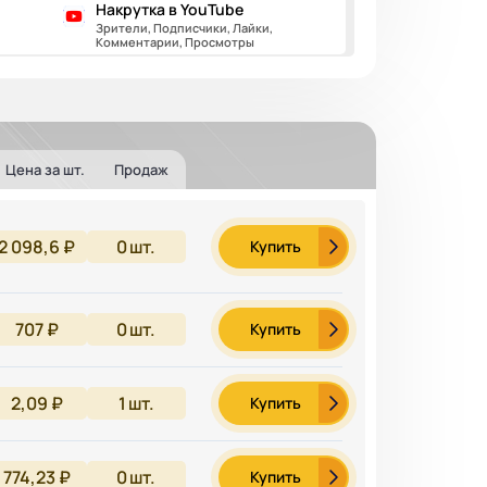
Накрутка в YouTube
Зрители, Подписчики, Лайки,
Комментарии, Просмотры
Цена за шт.
Продаж
2 098,6 ₽
0
шт.
Купить
707 ₽
0
шт.
Купить
2,09 ₽
1
шт.
Купить
774,23 ₽
0
шт.
Купить