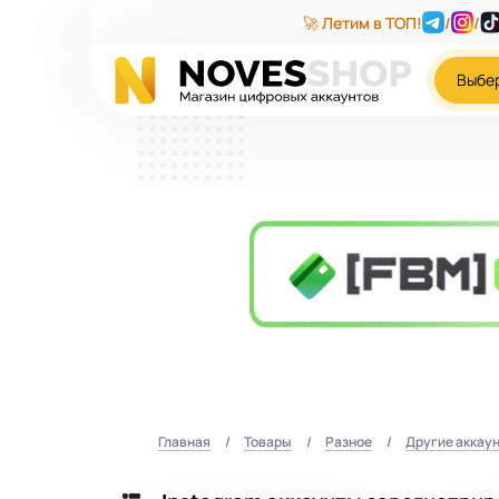
🚀 Летим в ТОП!
/
/
Выбе
Главная
Товары
Разное
Другие аккау