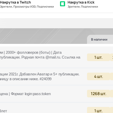
Накрутка в Twitch
Накрутка в Kick
Зрители, Просмотры VOD, Подписчики
Зрители, Подписчики
В наличии
и | 2000+ фолловеров (боты) | Дата
1
шт.
 публикации. Родная почта @mail.ru. Ссылка на
ации 2021г. Добавлен Аватар и 5+ публикации.
4
шт.
аницу в описании ниже. #24099
1268
шт.
ена | Формат login:pass:token
1
шт.
3лет