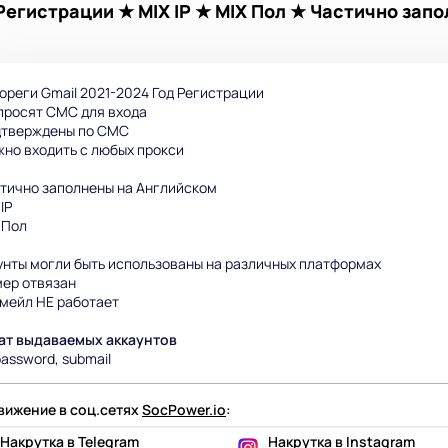
 Регистрации ★ MIX IP ★ MIX Пол ★ Частично зап
ореги Gmail 2021-2024 Год Регистрации
просят СМС для входа
дтверждены по СМС
но входить с любых прокси
ично заполнены на Английском
IP
Пол
унты могли быть использованы на различных платформах
р отвязан
ейл НЕ работает
ат выдаваемых аккаунтов
password, submail
ижение в соц.сетях
SocPower.io
:
Накрутка в Telegram
Накрутка в Instagram