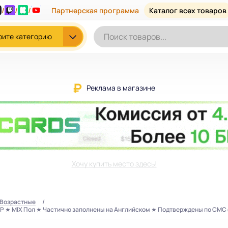
/
/
/
Партнерская программа
Каталог всех товаров
рите категорию
Реклама в магазине
Хочу купить место здесь!
/Возрастные
 IP ★ MIX Пол ★ Частично заполнены на Английском ★ Подтверждены по СМС