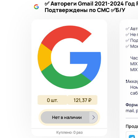
✅ Автореги Gmail 2021-2024 Год
Подтверждены по СМС ✅Б/У
✅ Авт
✅ Не 
✅ По
✅ Мож
Част
MIX 
MIX 
❗Акка
Номе
сабм
0
шт.
121,37 ₽
Форм
mail, 
Нет в наличии
Продв
Куплено: 0 раз