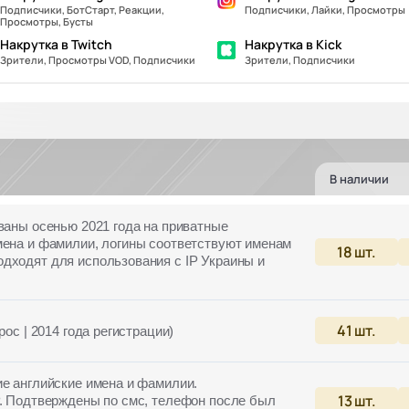
Подписчики, БотСтарт, Реакции,
Подписчики, Лайки, Просмотры
Просмотры, Бусты
Накрутка в Twitch
Накрутка в Kick
Зрители, Просмотры VOD, Подписчики
Зрители, Подписчики
В наличии
ваны осенью 2021 года на приватные
мена и фамилии, логины соответствуют именам
18
шт.
дходят для использования с IP Украины и
41
шт.
рос | 2014 года регистрации)
ие английские имена и фамилии.
13
шт.
P. Подтверждены по смс, телефон после был