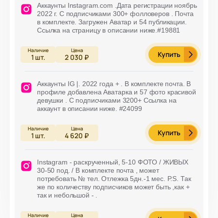
Аккаунты Instagram.com .Дата регистрации ноябрь
2022 г. С подписчиками 300+ фолловеров . Почта
в комплекте. Загружен Аватар и 54 публикации.
Ссылка на страницу в описании ниже.#19881
Купить
1
шт.
2 030 ₽
Аккаунты IG |. 2022 года + . В комплекте почта. В
профиле добавлена Аватарка и 57 фото красивой
девушки . С подписчиками 3200+ Ссылка на
аккаунт в описании ниже. #24099
Купить
1
шт.
4 620 ₽
Instagram - раскрученный, 5-10 ФОТО / ЖИВЫХ
30-50 под. / В комплекте почта , может
потребовать № тел. Отлежка 5дн.-1 мес. P.S. Так
же по количеству подписчиков может быть ,как +
так и небольшой - .