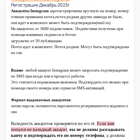
Регистрация Декабрь 2023г
Аккаунты Instagram
зарегистрированы вручную на номер, номер
отвязан привязана почта,почта родная других никогда не было,
она идет в комплекте может быть подтверждена(mail.ru).
На аккаунтах от 3600 подписчиков. Подписчики получены при
помощи взаимных подписок и ботов.
загружено от 50 публикации.
Почта идет в комплекте. Почта родная. Могут быть подтверждены
по смс
Важно
: любой аккаунт Instagram может запросить подтверждение
по SMS при входе или в процессе работы.
Это считается нормальным явлением. Подтвердить его можно при
помощи своего номера или сервисов SMS-активаций.
Формат выдаваемых аккаунтов
:
логин:пароль:логинпочта:парольпочта:резервнаяпочта:кодовоесл
ово
Валидность аккаунтов проверяется по его id.
Если вам
попался не валидный аккаунт
,
вы не должны разгадывать
капчу и
подтверждать его по номеру телефона
, а должны