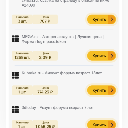
@mail.ru. Ссылка на страницу в описании ниже.
#24099
Купить
3
шт.
707 ₽
MEGA.nz - Авторег аккаунты | Лучшая цена |
Формат login:pass:token
Купить
1268
шт.
2,09 ₽
Kuharka.ru - Аккаунт форума возраст 13лет
Купить
1
шт.
774,23 ₽
3dtoday - Акаунт форума возраст 7 лет
Купить
1
шт.
1 046,25 ₽