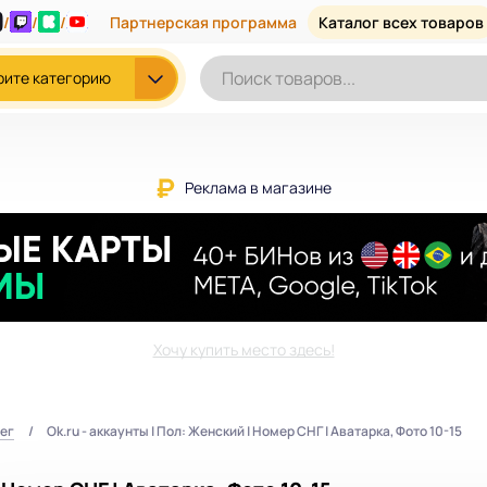
/
/
/
Партнерская программа
Каталог всех товаров
рите категорию
Реклама в магазине
Хочу купить место здесь!
ег
Ok.ru - аккаунты | Пол: Женский | Номер СНГ | Аватарка, Фото 10-15