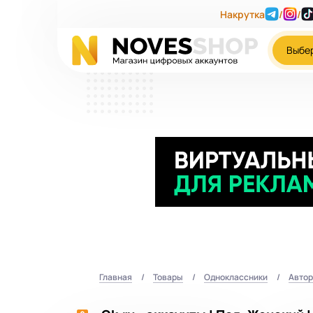
Накрутка
/
/
Выбе
Главная
Товары
Одноклассники
Автор