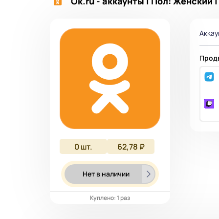
Ok.ru - аккаунты | Пол: Женский 
Аккау
Продв
0
шт.
62,78 ₽
Нет в наличии
Куплено: 1 раз