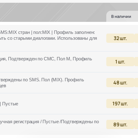
В наличии
SMS:MIX стран | пол:MIX | Профиль заполнен:
32
шт.
быть со старыми диалогами. Использованы для
ация, Подтвержден по СМС, Пол М, Профиль
1
шт.
тверждены по SMS. Пол (MIX). Профиль
48
шт.
цев
197
шт.
|| Пустые
Ручная регистрация / Пустые /Подтверждены по
89
шт.