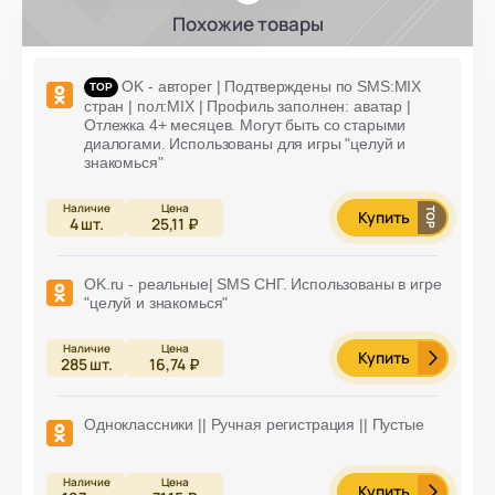
Похожие товары
OK - авторег | Подтверждены по SMS:MIX
стран | пол:MIX | Профиль заполнен: аватар |
Отлежка 4+ месяцев. Могут быть со старыми
диалогами. Использованы для игры "целуй и
знакомься"
Купить
4
шт.
25,11 ₽
OK.ru - реальные| SMS СНГ. Использованы в игре
"целуй и знакомься"
Купить
285
шт.
16,74 ₽
Одноклассники || Ручная регистрация || Пустые
Купить