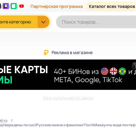
/
/
/
Партнерская программа
Каталог всех товаров
рите категорию
Реклама в магазине
Хочу купить место здесь!
il.ru
Подтверждены по смс|Русские имена и фамилии| Пол М|Аккаунты вида почта@ma