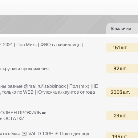
В наличии
22-2024 | Пол Микс | ФИО на кириллице |
161
шт.
82
шт.
раскрутки и продвижения
ы разные @mail.ru/list/bk/inbox | Пол (mix) |НЕ
2003
шт.
олько по WEB | |Отлежка аккаунтов от года
АПОЛНЕН ПРОФИЛЬ ➡️
23
шт.
] ➡️ ОСТАТКИ
 отлёжка ✉️ VALID 100% ⚠️ Подходит под
196
шт.