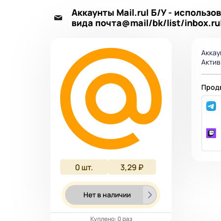
Аккаунты Mail.ru| Б/У - исполь
вида почта@mail/bk/list/inbox.r
Аккау
Актив
Продв
0
шт.
3,29 ₽
Нет в наличии
Куплено: 0 раз