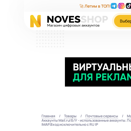
🚀 Летим в ТОП!
/
/
Выбе
Главная
Товары
Почтовые сервисы
Ma
Аккаунты Mail.ru| Б/У - использованные аккаунты. 
IMAP.Вход исключительно с RU IP