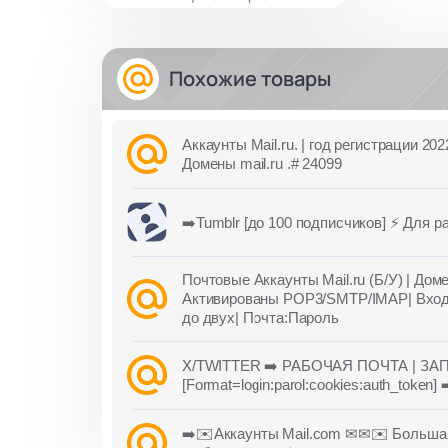
Похожие товары
Аккаунты Mail.ru. | год регистрации 20
Домены mail.ru .# 24099
➡️Tumblr [до 100 подписчиков] ⚡ Для 
Почтовые Аккаунты Mail.ru (Б/У) | Домен
Активированы POP3/SMTP/IMAP| Вход т
до двух| Почта:Пароль
X/TWITTER ➡️ РАБОЧАЯ ПОЧТА | З
[Format=login:parol:cookies:auth_token
➡️✉️Аккаунты Mail.com ✉✉✉️ Большая