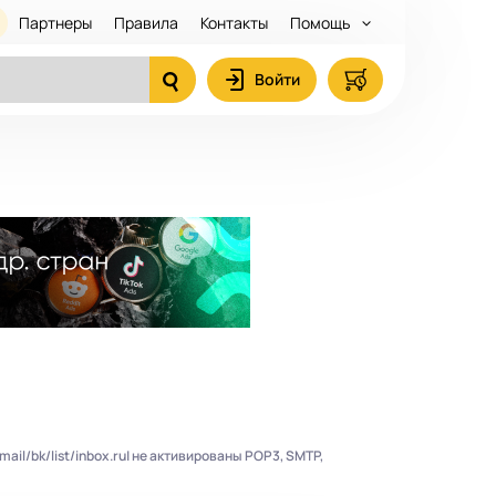
Партнеры
Правила
Контакты
Помощь
Войти
il/bk/list/inbox.ru| не активированы POP3, SMTP,