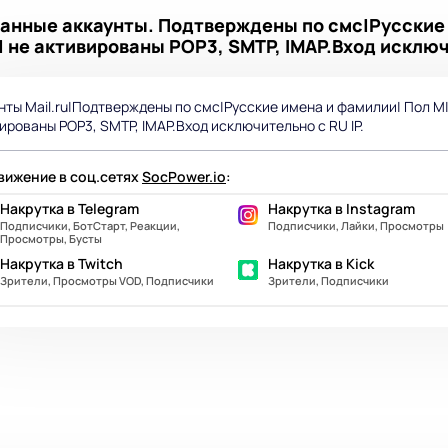
зованные аккаунты. Подтверждены по смс|Русские
u| не активированы POP3, SMTP, IMAP.Вход исключ
нты Mail.ru|Подтверждены по смс|Русские имена и фамилии| Пол М|А
ированы POP3, SMTP, IMAP.Вход исключительно с RU IP.
ижение в соц.сетях
SocPower.io
:
Накрутка в Telegram
Накрутка в Instagram
Подписчики, БотСтарт, Реакции,
Подписчики, Лайки, Просмотры
Просмотры, Бусты
Накрутка в Twitch
Накрутка в Kick
Зрители, Просмотры VOD, Подписчики
Зрители, Подписчики