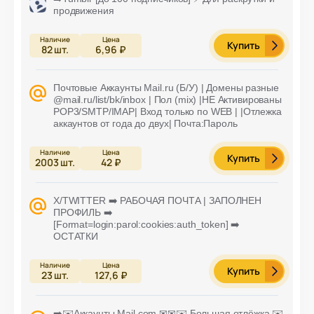
продвижения
Купить
82
шт.
6,96 ₽
Почтовые Аккаунты Mail.ru (Б/У) | Домены разные
@mail.ru/list/bk/inbox | Пол (mix) |НЕ Активированы
POP3/SMTP/IMAP| Вход только по WEB | |Отлежка
аккаунтов от года до двух| Почта:Пароль
Купить
2003
шт.
42 ₽
X/TWITTER ➡️ РАБОЧАЯ ПОЧТА | ЗАПОЛНЕН
ПРОФИЛЬ ➡️
[Format=login:parol:cookies:auth_token] ➡️
ОСТАТКИ
Купить
23
шт.
127,6 ₽
➡️✉️Аккаунты Mail.com ✉✉✉️ Большая отлёжка ✉️