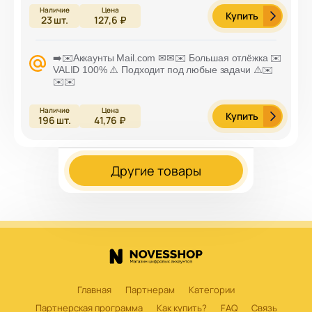
Купить
23
шт.
127,6 ₽
➡️✉️Аккаунты Mail.com ✉✉✉️ Большая отлёжка ✉️
VALID 100% ⚠️ Подходит под любые задачи ⚠️✉️
✉️✉️
Купить
196
шт.
41,76 ₽
Другие товары
Главная
Партнерам
Категории
Партнерская программа
Как купить?
FAQ
Связь