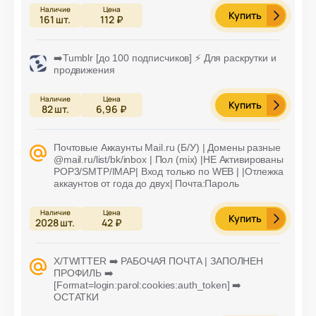
Купить
161
шт.
112 ₽
➡️Tumblr [до 100 подписчиков] ⚡ Для раскрутки и
продвижения
Купить
82
шт.
6,96 ₽
Почтовые Аккаунты Mail.ru (Б/У) | Домены разные
@mail.ru/list/bk/inbox | Пол (mix) |НЕ Активированы
POP3/SMTP/IMAP| Вход только по WEB | |Отлежка
аккаунтов от года до двух| Почта:Пароль
Купить
2028
шт.
42 ₽
X/TWITTER ➡️ РАБОЧАЯ ПОЧТА | ЗАПОЛНЕН
ПРОФИЛЬ ➡️
[Format=login:parol:cookies:auth_token] ➡️
ОСТАТКИ