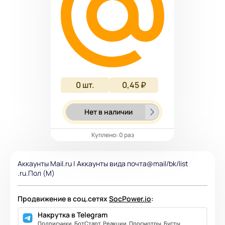
0
шт.
0,45 ₽
Нет в наличии
Куплено: 0 раз
Аккаунты Mail.ru | Аккаунты вида почта@mail/bk/list
.ru.Пол (M)
Продвижение в соц.сетях
SocPower.io
:
Накрутка в Telegram
Подписчики, БотСтарт, Реакции, Просмотры, Бусты