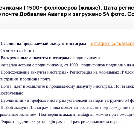
счиками | 1500+ фолловеров (живые). Дата регис
о почте Добавлен Аватар и загружено 54 фото. С
instagram.com/alison
Ссылка на продаваемый аккаунт инстаграм -
Отлежка от 5 лет.
Раскрученные аккаунты инстаграм
с подписчиками.
instagram account c подписчиками, от 1000+ подписчиков подписано на а
Происхождение аккаунта инстаграм - Регистрация на мобильных IP блок
гистрация прописана почта.
Почта идет в комплекте к продаваемому аккаунту инстаграм. Почта мож
мостоятельно!
Публикации - в профиль инстаграм установлен аватар.и загружено 54 
Любой аккаунт Инстаграм снова может запросить смс подтверждение при 
рмальным явлением. Подтвердить аккаунт instagram можно при помощи с
Формат выдачи аккаунта login:pass:mail:pass:резервнаяпочта:пароль