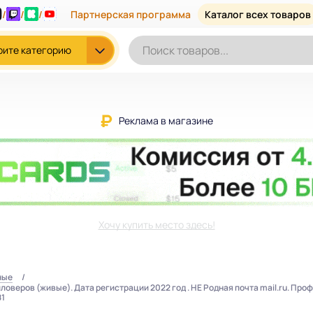
/
/
/
Партнерская программа
Каталог всех товаров
рите категорию
Реклама в магазине
Хочу купить место здесь!
ные
ловеров (живые). Дата регистрации 2022 год . НЕ Родная почта mail.ru. Пр
81