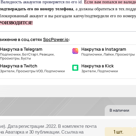
Валидность аккаунтов проверяется по его id.
Если вам попался не валид
подтверждать его по номеру телефона
, а должны обратиться в тех.под
блокированный аккаунт и вы разгадали капчу/подтвердили его по номеру
РОИЗВОДИТСЯ!
ижение в соц.сетях
SocPower.io
:
Накрутка в Telegram
Накрутка в Instagram
Подписчики, БотСтарт, Реакции,
Подписчики, Лайки, Просмотры
Просмотры, Бусты
Накрутка в Twitch
Накрутка в Kick
Зрители, Просмотры VOD, Подписчики
Зрители, Подписчики
В наличии
е). Дата регистрации .2022. В комплекте почта
1
шт.
на Аватарка и 30 публикации. Ссылка на