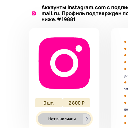
Аккаунты Instagram.com с подпи
mail.ru. Профиль подтвержден п
ниже.#19881
ре
са
0
шт.
2 800 ₽
но
Нет в наличии