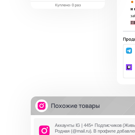
Куплено: 0 раз
и
за
П
Продв
Похожие товары
Аккаунты IG | 445+ Подписчиков (Живы
Родная (@mail.ru). В профиле добавле