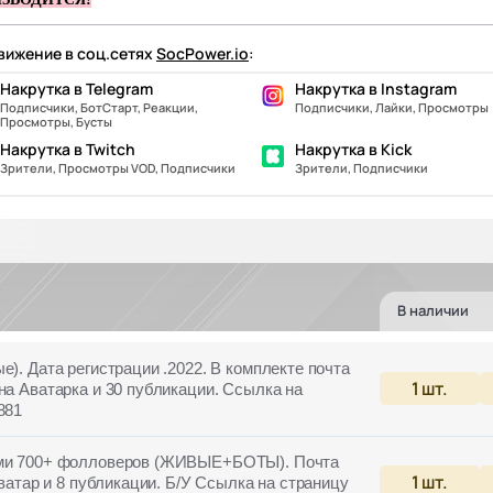
ижение в соц.сетях
SocPower.io
:
Накрутка в Telegram
Накрутка в Instagram
Подписчики, БотСтарт, Реакции,
Подписчики, Лайки, Просмотры
Просмотры, Бусты
Накрутка в Twitch
Накрутка в Kick
Зрители, Просмотры VOD, Подписчики
Зрители, Подписчики
В наличии
е). Дата регистрации .2022. В комплекте почта
1
шт.
на Аватарка и 30 публикации. Ссылка на
881
ками 700+ фолловеров (ЖИВЫЕ+БОТЫ). Почта
1
шт.
Аватар и 8 публикации. Б/У Ссылка на страницу