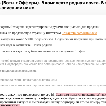
в (Боты + Офферы). В комплекте родная почта. В
в описании ниже.
каунты Instagram зарегистрированы руками специально для продажи.
ылка на продаваемую страницу инстаграм
instagram.com/brink6838
 аккаунтах около 5800+ подписчиков. Подписчики получены при помощ
чта идет в комплекте. Почта родная.
профиль аккаунтов добавлена аватарка и загружено 16 фото.
 любой аккаунт Instagram может запросить подтверждение по SMS при входе
ем. Подтвердить его можно при помощи своего номера или сервисов SMS-акт
т выдаваемых аккаунтов.
гин:пароль:логин почта:пароль почта ИЛИ
гин:пароль:логин почта:пароль почта:дополнительная почта:пароль от доп.п
ость аккаунтов проверяется по его id.
Если вам попался не валидный акк
верждать его по номеру телефона
, а должны обратиться в тех.поддерж
ированный аккаунт и вы разгадали капчу/подтвердили его по номеру тел
ЗВОДИТСЯ!