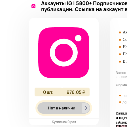
Аккаунты IG | 5800+ Подписчико
публикации. Ссылка на аккаунт 
Ак
Сс
На
По
В 
Важно:
явлени
Форма
0
шт.
976,05 ₽
ло
ло
Нет в наличии
Валидн
и
подт
Куплено: 0 раз
заблок
ПРОИ