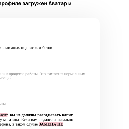
 профиле загружен Аватар и
и взаимных подписок и ботов.
 или в процессе работы. Это считается нормальным
иваций.
очты
аунт
,
вы не должны разгадывать капчу
ку магазина. Если вам выдался изначально
ефона, в таком случае
ЗАМЕНА НЕ