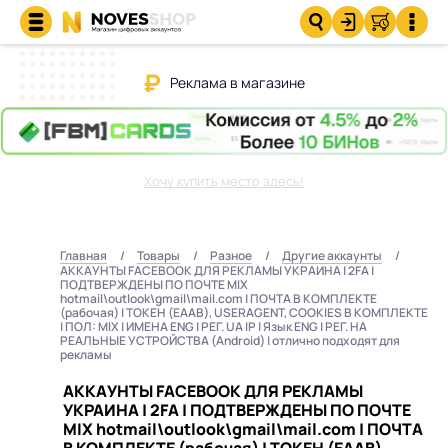
Реклама в магазине
Хочу купить место здесь!
Главная
Товары
Разное
Другие аккаунты
АККАУНТЫ FACEBOOK ДЛЯ РЕКЛАМЫ УКРАИНА | 2FA |
ПОДТВЕРЖДЕНЫ ПО ПОЧТЕ MIX
hotmail\outlook\gmail\mail.com | ПОЧТА В КОМПЛЕКТЕ
(рабочая) | ТОКЕН (EAAB), USERAGENT, COOKIES В КОМПЛЕКТЕ
| ПОЛ: MIX | ИМЕНА ENG | РЕГ. UA IP | Язык ENG | РЕГ. НА
РЕАЛЬНЫЕ УСТРОЙСТВА (Android) | отлично подходят для
рекламы
АККАУНТЫ FACEBOOK ДЛЯ РЕКЛАМЫ
УКРАИНА | 2FA | ПОДТВЕРЖДЕНЫ ПО ПОЧТЕ
MIX hotmail\outlook\gmail\mail.com | ПОЧТА
В КОМПЛЕКТЕ (рабочая) | ТОКЕН (EAAB),