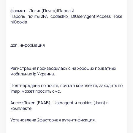
формат - Логин(Почта)|Пароль|
Пароль_почты|2FA_codes|Fb_ID|UserAgent|Access_Toke
n|Cookie
доп. информация
Регистрация производилась с на хороших приватных
мобильных ip Украины.
Подтверждены по почте, почта в комплекте, заходить по
imap, может просить смс.
AccessToken (EAAB), Useragent и cookies (Json) в
комплекте.
Установлена 2факторная аутентификация.