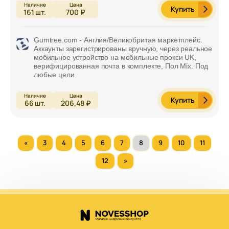
Купить
161
шт.
700 ₽
Gumtree.com - Англия/Великобритая маркетплейс.
Аккаунты зарегистрированы вручную, через реальное
мобильное устройство на мобильные прокси UK,
верифицированная почта в комплекте, Пол Mix. Под
любые цели
Купить
66
шт.
206,48 ₽
«
3
4
5
6
7
8
9
10
11
12
»