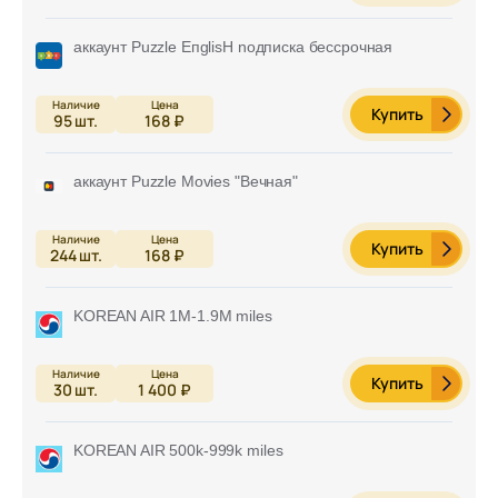
аккаунт Puzzle ЕпglisН nодписка бeссpoчная
Купить
95
шт.
168 ₽
аккаунт Puzzle Моviеs "Вечная"
Купить
244
шт.
168 ₽
KOREAN AIR 1M-1.9M miles
Купить
30
шт.
1 400 ₽
KOREAN AIR 500k-999k miles