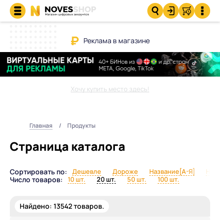
Реклама в магазине
Хочу купить место здесь!
Главная
Продукты
Страница каталога
Сортировать по:
Дешевле
Дороже
Название[А-Я]
Назв
Число товаров:
10 шт.
20 шт.
50 шт.
100 шт.
Найдено:
13542
товаров.