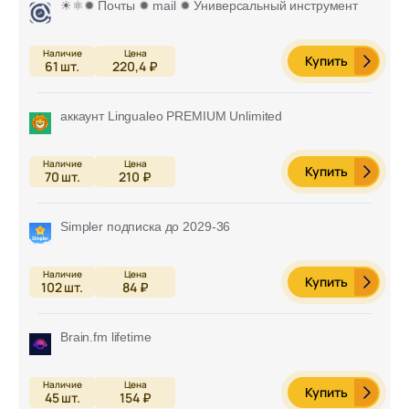
☀⚛️✹ Почты ✹ mail ✹ Универсальный инструмент
Купить
61
шт.
220,4 ₽
аккаунт Lingualeo PREMIUM Unlimited
Купить
70
шт.
210 ₽
Simpler подписка до 2029-36
Купить
102
шт.
84 ₽
Brain.fm lifetime
Купить
45
шт.
154 ₽