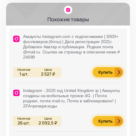
Похожие товары
Аккаунты Instagram.com с подписчиками | 3000+
фолловеров (боты) | Дата регистрации 2021г.
Добавлен Аватар и публикации. Родная почта
@mail.ru. Ссылка на страницу в описании ниже.#
24099
Купить
1
шт.
2 527 ₽
Instagram - 2020 год United Kingdom ip | Аккаунты
созданы на мобильные прокси 4G. | Почта
родная, почта mail.ru, Почта в заблокировано! |
2FA+резерв коды
Купить
26
шт.
2 092,5 ₽