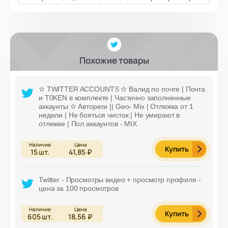
Похожие товары
✫ TWITTER ACCOUNTS ✫ Валид по почте | Почта
и T0KEN в комплекте | Частично заполненные
аккаунты ✫ Автореги || Geo- Mix | Отлежка от 1
недели | Не бояться чисток | Не умирают в
отлежке | Пол аккаунтов - MIX
Купить
15
шт.
41,85 ₽
Twitter - Просмотры видео + просмотр профиля -
цена за 100 просмотров
Купить
605
шт.
18,56 ₽