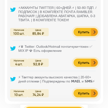
⚡️АККАУНТЫ TWITTER | 60+ДНЕЙ.⚡️ | 50-80 ПДП. /
ПОДПИСОК | В КОМПЛЕКТЕ ПОЧТА RAMBLER.
РАБОЧАЯ! | ДОБАВЛЕНА АВАТАРКА, ШАПКА, 0-3
ТВИТА. | В КОМПЛЕКТЕ ТОКЕН!
Купить
100
шт.
85,84 ₽
⚡️♛ Twitter: Outlook/Hotmail почта+куки+токен ✅
MIX IP 💎 Есть оформление
Купить
4
шт.
92,8 ₽
⚡️ Твиттер аккаунты высокого качества | 20-60+
дней отлежки | Подтверждены по 𝗠𝗔𝗜𝗟 и 𝗦𝗠𝗦⚡️
Купить
10
шт.
74,24 ₽