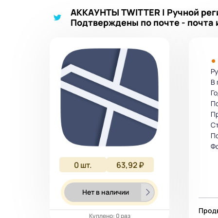
АККАУНТЫ TWITTER | Ручной реги
Подтверждены по почте - почта 
Ру
В 
Го
По
Пр
Ст
По
Фо
0
шт.
63,92 ₽
Нет в наличии
Продв
Куплено: 0 раз