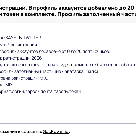
страции. В профиль аккаунтов добавлено до 20 
и токен в комплекте. Профиль заполненный част
АККАУНТЫ TWITTER
чной регистрации.
профиль аккаунтов добавлено от 0 до 20 подписчиков.
д регистрации: 2026
дтверждены по почте - почта идет в комплекте ( может не работат
офиль заполненный частично - аватарка, шапка
рана регистрации: MIX.
л: MIX.
рмат:логин:пароль:почта:пароль:токен
ижение в соц.сетях
SocPower.io
: