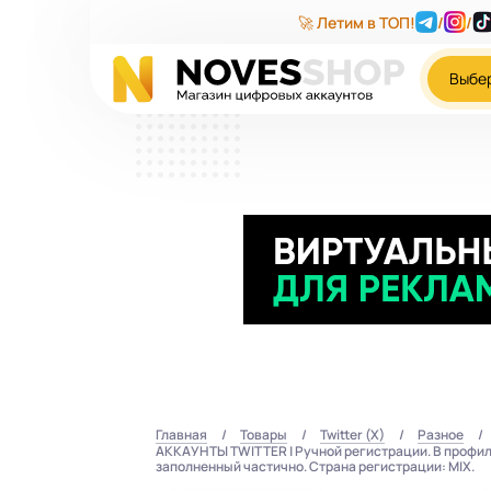
🚀 Летим в ТОП!
/
/
Выбе
Главная
Товары
Twitter (X)
Разное
АККАУНТЫ TWITTER | Ручной регистрации. В профиль 
заполненный частично. Страна регистрации: MIX.