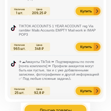
Купить
1
шт.
209,25 ₽
TIKTOK ACCOUNTS 1 YEAR ACCOUNT reg Via
rambler Mails Accounts EMPTY Mail work in IMAP
POP3
Купить
965
шт.
348 ₽
✈☁Аккаунты TikTok ⏩ Подтверждены по почте
[почта комплекте] ⏩ Профили аккаунтов могут
быть как пустые, так и с уже добавленными
записями, фотографиями и другой информацией
✅ Под любые сложные задачи⚠️
Купить
25
шт.
92,8 ₽
Другие товары