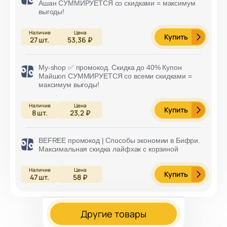
Ашан СУММИРУЕТСЯ со скидками = максимум
выгоды!
Купить
27
шт.
53,36 ₽
My-shop ✅ промокод. Скидка до 40% Купон
Майшоп СУММИРУЕТСЯ со всеми скидками =
максимум выгоды!
Купить
8
шт.
23,2 ₽
BEFREE промокод | Способы экономии в Бифри.
Максимальная скидка лайфхак с корзиной
Купить
47
шт.
58 ₽
Другие товары