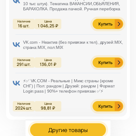
10 тыс штук). Тематика ВАКАНСИИ,ОБЬЯЛЕНИЯ,
БАРАХОЛКА. Продажа пачкой. Ручная переборка
Купить
16
шт.
1 046,25 ₽
VK.com - Неактив (без привязки к тел), друзей:MIX,
страна:MIX, пол:MIX
Купить
291
шт.
136,01 ₽
⚡️✅ VK.COM - Реальные | Микс страны (кроме
СНГ) | Пол: рандом | Друзей: рандом | Формат
Login:pass | 90%+ телефон привязан ✅⚡️
Купить
2024
шт.
98,81 ₽
Другие товары