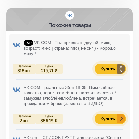
Похожие товары
VK.COM - Тел привязан, друзей: микс,
возраст: микс | страна: mix ( не снг ) - Хорошо
живут!
Купить
318
шт.
219,71 ₽
VK.COM - реальные,Жен 18-35, Высочайшее
качество, таргет семейного положения:женат/
замужем,влюблён/влюблена, встречается, в
гражданском браке (Замена по ВИДЕО)
Купить
2
шт.
366,19 ₽
VK.com - СПИСОК ГРУПП для рассылки (Свыше