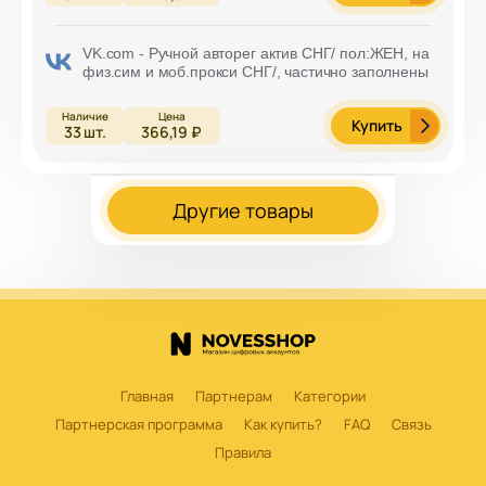
VK.com - Ручной авторег актив СНГ/ пол:ЖЕН, на
физ.сим и моб.прокси СНГ/, частично заполнены
Купить
33
шт.
366,19 ₽
Другие товары
Главная
Партнерам
Категории
Партнерская программа
Как купить?
FAQ
Связь
Правила