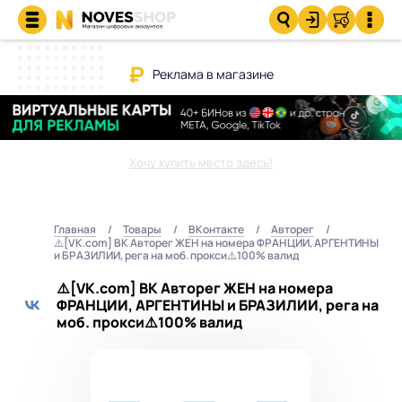
Реклама в магазине
Хочу купить место здесь!
Главная
Товары
ВКонтакте
Авторег
⚠️[VK.com] ВК Авторег ЖЕН на номера ФРАНЦИИ, АРГЕНТИНЫ
и БРАЗИЛИИ, рега на моб. прокси⚠️100% валид
⚠️[VK.com] ВК Авторег ЖЕН на номера
ФРАНЦИИ, АРГЕНТИНЫ и БРАЗИЛИИ, рега на
моб. прокси⚠️100% валид