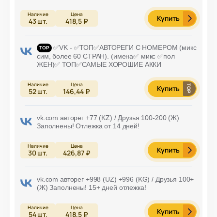
Купить
43
шт.
418,5 ₽
✅VK - ✅ТОП✅АВТОРЕГИ С НОМЕРОМ (микс
сим, более 60 СТРАН). (имена✅ микс ✅пол
ЖЕН)✅ ТОП✅САМЫЕ ХОРОШИЕ АККИ
Купить
52
шт.
146,44 ₽
vk.com авторег +77 (KZ) / Друзья 100-200 (Ж)
Заполнены! Отлежка от 14 дней!
Купить
30
шт.
426,87 ₽
vk.com авторег +998 (UZ) +996 (KG) / Друзья 100+
(Ж) Заполнены! 15+ дней отлежка!
Купить
54
шт.
418,5 ₽