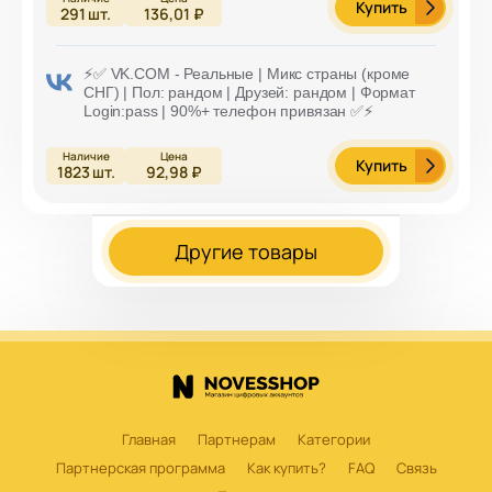
Купить
291
шт.
136,01 ₽
⚡️✅ VK.COM - Реальные | Микс страны (кроме
СНГ) | Пол: рандом | Друзей: рандом | Формат
Login:pass | 90%+ телефон привязан ✅⚡️
Купить
1823
шт.
92,98 ₽
Другие товары
Главная
Партнерам
Категории
Партнерская программа
Как купить?
FAQ
Связь