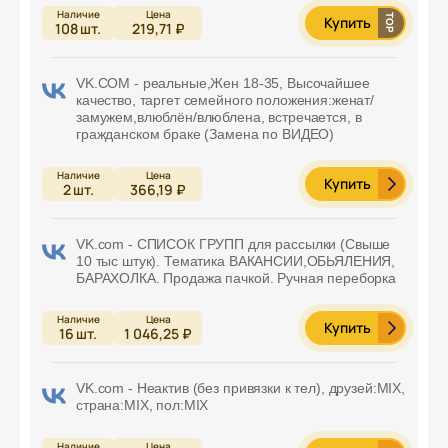
Купить
108
шт.
219,71 ₽
VK.COM - реальные,Жен 18-35, Высочайшее
качество, таргет семейного положения:женат/
замужем,влюблён/влюблена, встречается, в
гражданском браке (Замена по ВИДЕО)
Купить
2
шт.
366,19 ₽
VK.com - СПИСОК ГРУПП для рассылки (Свыше
10 тыс штук). Тематика ВАКАНСИИ,ОБЬЯЛЕНИЯ,
БАРАХОЛКА. Продажа пачкой. Ручная переборка
Купить
16
шт.
1 046,25 ₽
VK.com - Неактив (без привязки к тел), друзей:MIX,
страна:MIX, пол:MIX