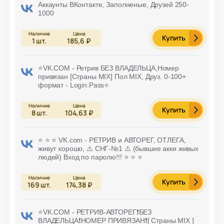
Аккаунты ВКонтакте, Заполненые, Друзей 250-
1000
Купить
1
шт.
185,6 ₽
⭐️VK.COM - Ретрив БЕЗ ВЛАДЕЛЬЦА,Номер
привязан [Страны MIX] Пол MIX, Друз. 0-100+
формат - Login:Pass⭐️
Купить
8
шт.
104,63 ₽
⭐️ ⭐️ ⭐️ VK.com - РЕТРИВ и АВТОРЕГ, ОТЛЕГА,
живут хорошо, ⚠️ СНГ-№1 ⚠️ (бывшие акки живых
людей) Вход по паролю!!! ⭐️ ⭐️ ⭐️
Купить
169
шт.
174,38 ₽
⭐️VK.COM - РЕТРИВ-АВТОРЕГ❗БЕЗ
ВЛАДЕЛЬЦА❗НОМЕР ПРИВЯЗАН❗[ Страны MIX ]