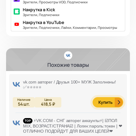
Зрители, Просмотры VOD, Подписчики
Накрутка в Kick
Зрители, Подписчики
Накрутка в YouTube
Зрители, Подписчики, Лайки, Комментарии, Просмотры
Похожие товары
vk.com авторег / Друзья 100+ МУЖ Заполнены!
✅⭐️⭐️⭐️⭐️⭐️
Купить
54
шт.
418,5 ₽
⚡️VK.COM - СНГ авторег аккаунты⚡️| ☑️ПОЛ
MIX, ВОЗРАСТ/СТРАНА☑️ | Логин:пароль:токен | ❤
ОТЛИЧНО ПОДОЙДУТ ДЛЯ ВАШИХ ЦЕЛЕЙ❤