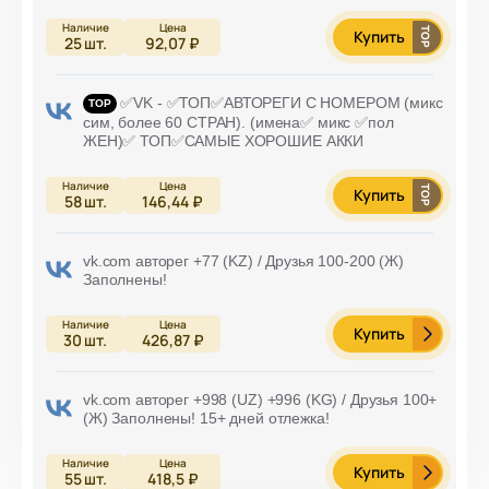
Купить
25
шт.
92,07 ₽
✅VK - ✅ТОП✅АВТОРЕГИ С НОМЕРОМ (микс
сим, более 60 СТРАН). (имена✅ микс ✅пол
ЖЕН)✅ ТОП✅САМЫЕ ХОРОШИЕ АККИ
Купить
58
шт.
146,44 ₽
vk.com авторег +77 (KZ) / Друзья 100-200 (Ж)
Заполнены!
Купить
30
шт.
426,87 ₽
vk.com авторег +998 (UZ) +996 (KG) / Друзья 100+
(Ж) Заполнены! 15+ дней отлежка!
Купить
55
шт.
418,5 ₽