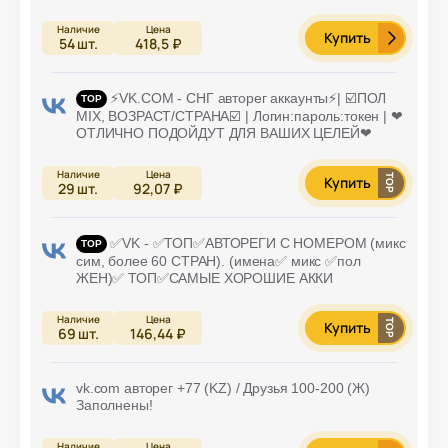
Купить
54
шт.
418,5 ₽
⚡️VK.COM - СНГ авторег аккаунты⚡️| ☑️ПОЛ
MIX, ВОЗРАСТ/СТРАНА☑️ | Логин:пароль:токен | ❤
ОТЛИЧНО ПОДОЙДУТ ДЛЯ ВАШИХ ЦЕЛЕЙ❤
Купить
29
шт.
92,07 ₽
✅VK - ✅ТОП✅АВТОРЕГИ С НОМЕРОМ (микс
сим, более 60 СТРАН). (имена✅ микс ✅пол
ЖЕН)✅ ТОП✅САМЫЕ ХОРОШИЕ АККИ
Купить
69
шт.
146,44 ₽
vk.com авторег +77 (KZ) / Друзья 100-200 (Ж)
Заполнены!