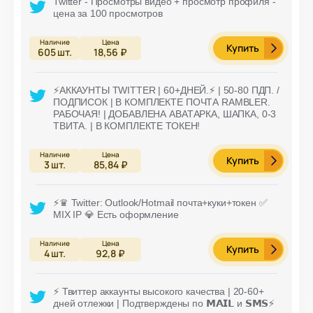
Twitter - Просмотры видео + просмотр профиля -
цена за 100 просмотров
Купить
605
шт.
18,56 ₽
⚡️АККАУНТЫ TWITTER | 60+ДНЕЙ.⚡️ | 50-80 ПДП. /
ПОДПИСОК | В КОМПЛЕКТЕ ПОЧТА RAMBLER.
РАБОЧАЯ! | ДОБАВЛЕНА АВАТАРКА, ШАПКА, 0-3
ТВИТА. | В КОМПЛЕКТЕ ТОКЕН!
Купить
3
шт.
85,84 ₽
⚡️♛ Twitter: Outlook/Hotmail почта+куки+токен ✅
MIX IP 💎 Есть оформление
Купить
4
шт.
92,8 ₽
⚡️ Твиттер аккаунты высокого качества | 20-60+
дней отлежки | Подтверждены по 𝗠𝗔𝗜𝗟 и 𝗦𝗠𝗦⚡️