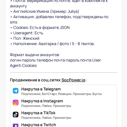
• Почта: Верификация по почте, идет в комплекте к
аккаунту.
• Английские Имена (пример: Juliya)
• Активация: добавлен телефон, подстверждены по
sms
• Cookies: Есть в формате JSON
• Useragent: Есть
• Пол: Женский
• Наполнение: Аватарка / фото / 5 - 8 твитов.
Формат выдачи аккаунтов
логин:пароль:телефон:почта:пароль почта:User
Agent:Cookies
Продвижение в соц.сетях
SocPower.io
:
Накрутка в Telegram
Подписчики, БотСтарт, Реакции, Просмотры, Бусты
Накрутка в Instagram
Подписчики, Лайки, Просмотры
Накрутка в TikTok
Подписчики, Лайки, Просмотры
Накрутка в Twitch