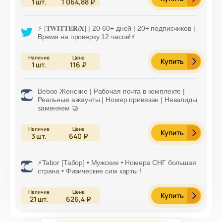
1
шт.
1 064,88 ₽
⚡️ [𝐓𝐖𝐈𝐓𝐓𝐄𝐑/𝐗] | 20-60+ дней | 20+ подписчиков |
Время на проверку 12 часов!⚡️
Купить
1
шт.
116 ₽
Beboo Женские | Рабочая почта в комплекте |
Реальные аккаунты | Номер привязан | Невалиды
заменяем 🤝
Купить
3
шт.
640 ₽
⚡Tabor [Табор] • Мужские • Номера СНГ большая
страна • Физические сим карты !
Купить
21
шт.
626,4 ₽