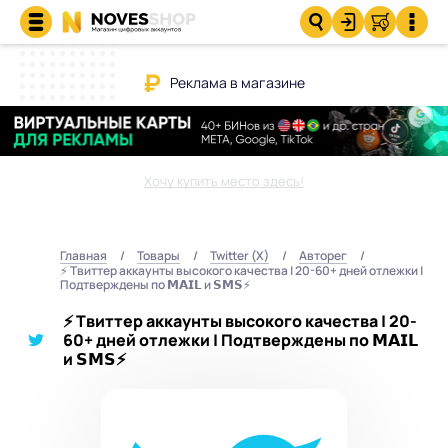
Реклама в магазине
Хочу купить место здесь!
Главная
Товары
Twitter (X)
Авторег
⚡️ Твиттер аккаунты высокого качества | 20-60+ дней отлежки |
Подтверждены по 𝗠𝗔𝗜𝗟 и 𝗦𝗠𝗦⚡️
⚡️ Твиттер аккаунты высокого качества | 20-
60+ дней отлежки | Подтверждены по 𝗠𝗔𝗜𝗟
и 𝗦𝗠𝗦⚡️