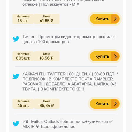
отлежке | Пол аккаунтов - MIX
Купить
15
шт.
41,85 ₽
Twitter - Просмотры видео + просмотр профиля -
цена за 100 просмотров
Купить
605
шт.
18,56 ₽
⚡️АККАУНТЫ TWITTER | 60+ДНЕЙ.⚡️ | 50-80 ПДП. /
ПОДПИСОК | В КОМПЛЕКТЕ ПОЧТА RAMBLER.
РАБОЧАЯ! | ДОБАВЛЕНА АВАТАРКА, ШАПКА, 0-3
ТВИТА. | В КОМПЛЕКТЕ ТОКЕН!
Купить
45
шт.
85,84 ₽
⚡️♛ Twitter: Outlook/Hotmail почта+куки+токен ✅
MIX IP 💎 Есть оформление