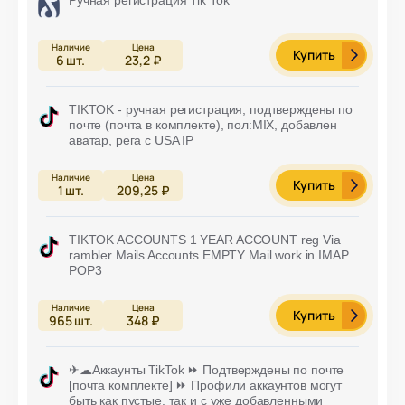
Купить
6
шт.
23,2 ₽
TIKTOK - ручная регистрация, подтверждены по
почте (почта в комплекте), пол:MIX, добавлен
аватар, рега с USA IP
Купить
1
шт.
209,25 ₽
TIKTOK ACCOUNTS 1 YEAR ACCOUNT reg Via
rambler Mails Accounts EMPTY Mail work in IMAP
POP3
Купить
965
шт.
348 ₽
✈☁Аккаунты TikTok ⏩ Подтверждены по почте
[почта комплекте] ⏩ Профили аккаунтов могут
быть как пустые, так и с уже добавленными