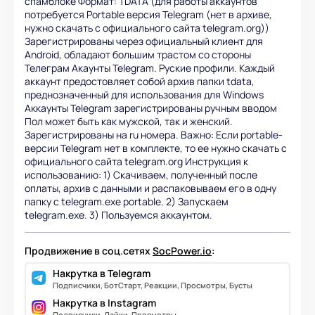
спамблоке Формат: TDATA (для работы аккаунтов
потребуется Portable версия Telegram (нет в архиве,
нужно скачать с официального сайта telegram.org))
Зарегистрированы через официальный клиент для
Android, обладают большим трастом со стороны
Телеграм Акаунты Telegram. Руские профили. Каждый
аккаунт предостовляет собой архив папки tdata,
преднозначенный для использования для Windows
Аккаунты Telegram зарегистрированы ручным вводом
Пол может быть как мужской, так и женский.
Зарегистрированы на ru номера. Важно: Если portable-
версии Telegram нет в комплекте, то ее нужно скачать с
официального сайта telegram.org Инструкция к
использованию: 1) Скачиваем, полученный после
оплаты, архив с данными и распаковываем его в одну
папку с telegram.exe portable. 2) Запускаем
telegram.exe. 3) Пользуемся аккаунтом.
Продвижение в соц.сетях
SocPower.io
:
Накрутка в Telegram
Подписчики, БотСтарт, Реакции, Просмотры, Бусты
Накрутка в Instagram
Подписчики, Лайки, Просмотры