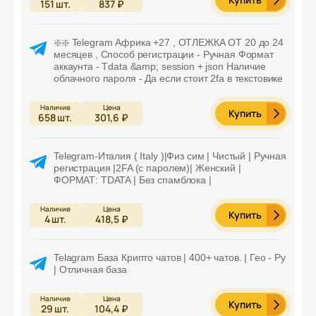
151
шт.
837 ₽
❇️❇️ Telegram Африка +27 , ОТЛЕЖКА ОТ 20 до 24
месяцев , Способ регистрации - Ручная Формат
аккаунта - Tdata &amp; session + json Наличие
облачного пароля - Да если стоит 2fa в текстовике
Купить
658
шт.
301,6 ₽
Telegram-Италия ( Italy )|Физ сим | Чистый | Ручная
регистрация |2FA (с паролем)| Женский |
ФОРМАТ: TDATA | Без спамблока |
Купить
4
шт.
418,5 ₽
Telagram База Крипто чатов | 400+ чатов. | Гео - Ру
| Отличная база
Купить
29
шт.
104,4 ₽