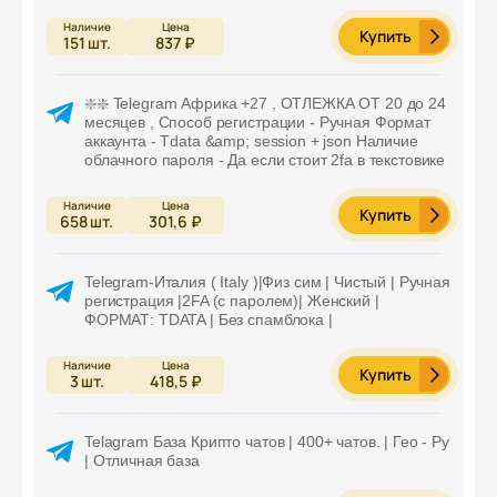
Купить
151
шт.
837 ₽
❇️❇️ Telegram Африка +27 , ОТЛЕЖКА ОТ 20 до 24
месяцев , Способ регистрации - Ручная Формат
аккаунта - Tdata &amp; session + json Наличие
облачного пароля - Да если стоит 2fa в текстовике
Купить
658
шт.
301,6 ₽
Telegram-Италия ( Italy )|Физ сим | Чистый | Ручная
регистрация |2FA (с паролем)| Женский |
ФОРМАТ: TDATA | Без спамблока |
Купить
3
шт.
418,5 ₽
Telagram База Крипто чатов | 400+ чатов. | Гео - Ру
| Отличная база