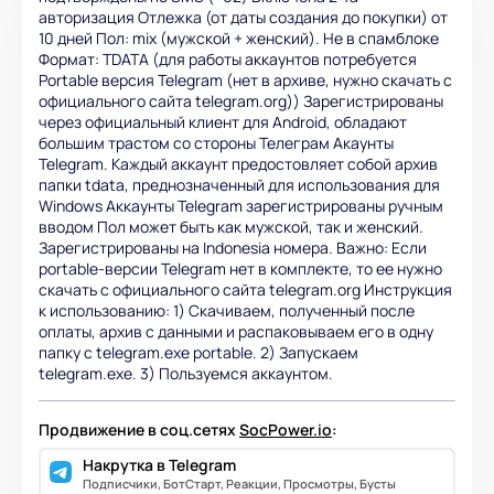
авторизация Отлежка (от даты создания до покупки) от
10 дней Пол: mix (мужской + женский). Не в спамблоке
Формат: TDATA (для работы аккаунтов потребуется
Portable версия Telegram (нет в архиве, нужно скачать с
официального сайта telegram.org)) Зарегистрированы
через официальный клиент для Android, обладают
большим трастом со стороны Телеграм Акаунты
Telegram. Каждый аккаунт предостовляет собой архив
папки tdata, преднозначенный для использования для
Windows Аккаунты Telegram зарегистрированы ручным
вводом Пол может быть как мужской, так и женский.
Зарегистрированы на Indonesia номера. Важно: Если
portable-версии Telegram нет в комплекте, то ее нужно
скачать с официального сайта telegram.org Инструкция
к использованию: 1) Скачиваем, полученный после
оплаты, архив с данными и распаковываем его в одну
папку с telegram.exe portable. 2) Запускаем
telegram.exe. 3) Пользуемся аккаунтом.
Продвижение в соц.сетях
SocPower.io
:
Накрутка в Telegram
Подписчики, БотСтарт, Реакции, Просмотры, Бусты