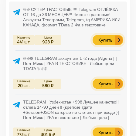
❇️❇️ СУПЕР ТРАСТОВЫЕ !!!! Telegram ОТЛЁЖКА
ОТ 16 до 36 МЕСЯЦЕВ!!! Чистые трастовые!
Аккаунты Телеграмм, Telegram, tg АМЕРИКА ИЛИ
КАНАДА, формат TData 2 Фа в текстовике
Купить
441
шт.
928 ₽
❇️❇️❇️ TELEGRAM аккаунтам 1 -2 года |Algeria | |
Пол: Микс | 2FA:В ТЕКСТОВИКЕ | Любые цели |
TDATA ❇️❇️❇️
Купить
20
шт.
580 ₽
TELEGRAM | Узбекистан +998 Лучшее качество!!
отлега 14-90 дней !! {крепкие тдата
+Session+JSON которые не слетают при входе }|
Пол: Микс | 2FA в текстовике | Любые цели |
Купить
773
шт.
301,6 ₽