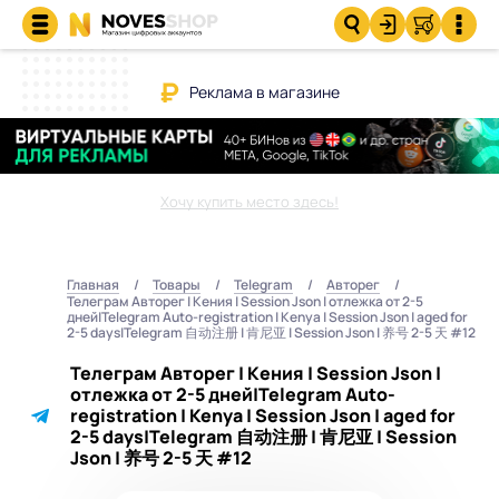
Реклама в магазине
Хочу купить место здесь!
Главная
Товары
Telegram
Авторег
Телеграм Авторег | Кения | Session Json | отлежка от 2-5
дней|Telegram Auto-registration | Kenya | Session Json | aged for
2-5 days|Telegram 自动注册 | 肯尼亚 | Session Json | 养号 2-5 天 #12
Телеграм Авторег | Кения | Session Json |
отлежка от 2-5 дней|Telegram Auto-
registration | Kenya | Session Json | aged for
2-5 days|Telegram 自动注册 | 肯尼亚 | Session
Json | 养号 2-5 天 #12