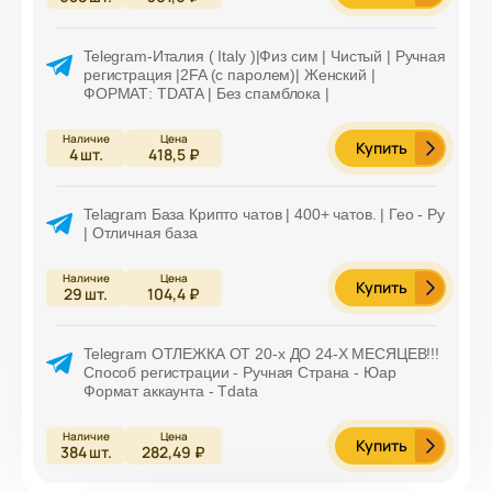
Telegram-Италия ( Italy )|Физ сим | Чистый | Ручная
регистрация |2FA (с паролем)| Женский |
ФОРМАТ: TDATA | Без спамблока |
Купить
4
шт.
418,5 ₽
Telagram База Крипто чатов | 400+ чатов. | Гео - Ру
| Отличная база
Купить
29
шт.
104,4 ₽
Telegram ОТЛЕЖКА ОТ 20-х ДО 24-Х МЕСЯЦЕВ!!!
Способ регистрации - Ручная Страна - Юар
Формат аккаунта - Tdata
Купить
384
шт.
282,49 ₽