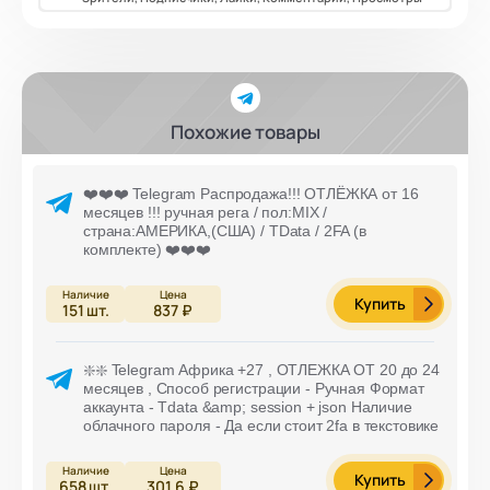
Похожие товары
❤️❤️❤️ Telegram Распродажа!!! ОТЛЁЖКА от 16
месяцев !!! ручная рега / пол:MIX /
страна:АМЕРИКА,(США) / TData / 2FA (в
комплекте) ❤️❤️❤️
Купить
151
шт.
837 ₽
❇️❇️ Telegram Африка +27 , ОТЛЕЖКА ОТ 20 до 24
месяцев , Способ регистрации - Ручная Формат
аккаунта - Tdata &amp; session + json Наличие
облачного пароля - Да если стоит 2fa в текстовике
Купить
658
шт.
301,6 ₽